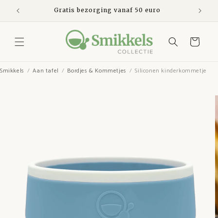
Meteen
naar de
den
Gratis bezorging vanaf 50 euro
Ve
content
Winkelwagen
Smikkels
Aan tafel
Bordjes & Kommetjes
Siliconen kinderkommetje
Ga direct naar
productinformatie