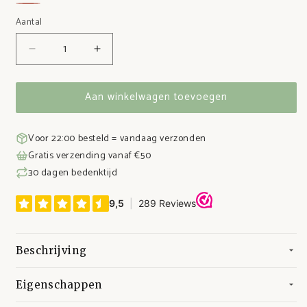
Groen
Geel
Roze
Aantal
Aantal
Aantal
verlagen
verhogen
voor
voor
Aan winkelwagen toevoegen
Siliconen
Siliconen
kinderkommetje
kinderkommetje
Voor 22:00 besteld = vandaag verzonden
Gratis verzending vanaf €50
30 dagen bedenktijd
Beschrijving
Eigenschappen