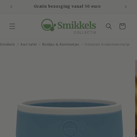
Meteen
naar de
o
content
Winkelwagen
Smikkels
Aan tafel
Bordjes & Kommetjes
Siliconen kinderkommetje
Ga direct naar
productinformatie