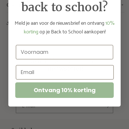
back to school?
Onderhoud
Meld je aan voor de nieuwsbrief en ontvang
10%
Share
korting
op je Back to School aankopen!
Voornaam
Schrijf je in voor onze
Email
nieuwsbrief!
En ontvang als eerste updates over nieuwe
Ontvang 10% korting
collecties en exclusieve aanbiedingen.
E‑mail