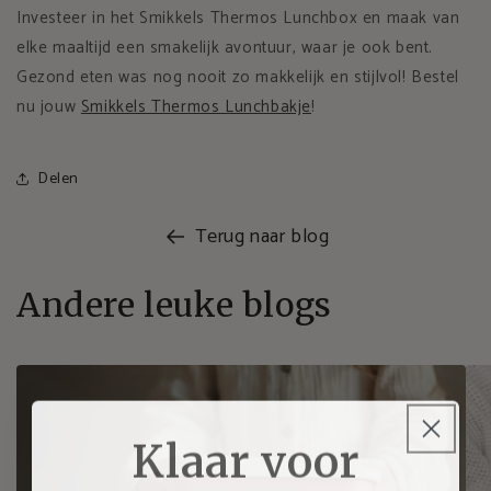
Investeer in het Smikkels Thermos Lunchbox en maak van
elke maaltijd een smakelijk avontuur, waar je ook bent.
Gezond eten was nog nooit zo makkelijk en stijlvol! Bestel
nu jouw
Smikkels Thermos Lunchbakje
!
Delen
Terug naar blog
Andere leuke blogs
Klaar voor