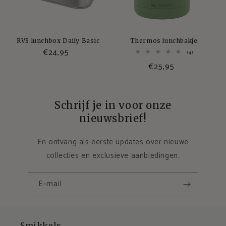
RVS lunchbox Daily Basic
Thermos lunchbakje
€24,95
4
(4)
totaal
€25,95
aantal
recensies
Schrijf je in voor onze
nieuwsbrief!
En ontvang als eerste updates over nieuwe
collecties en exclusieve aanbiedingen.
E‑mail
Smikkels