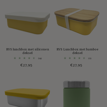
RVS lunchbox met siliconen
RVS Lunchbox met bamboe
deksel
deksel
16
11
(16)
(11)
totaal
totaal
€27,95
€27,95
aantal
aantal
recensies
recensies