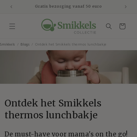
Meteen
naar de
Veilig betalen en 30 dagen bedenktijd
content
Winkelwagen
Smikkels
Blogs
Ontdek het Smikkels thermos lunchbakje
Ontdek het Smikkels
thermos lunchbakje
De must-have voor mama's on the go!