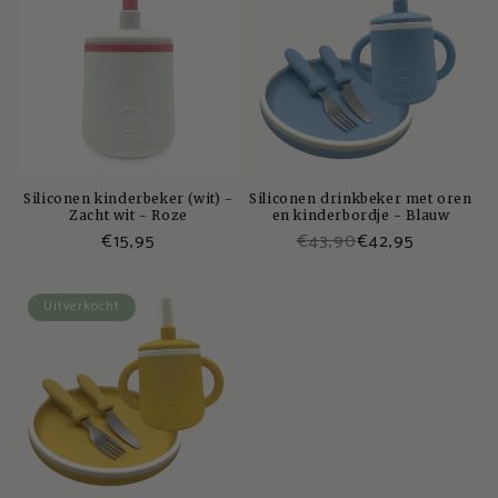
Siliconen kinderbeker (wit) -
Siliconen drinkbeker met oren
Zacht wit - Roze
en kinderbordje - Blauw
Normale
€15,95
€43,90
€42,95
prijs
Uitverkocht