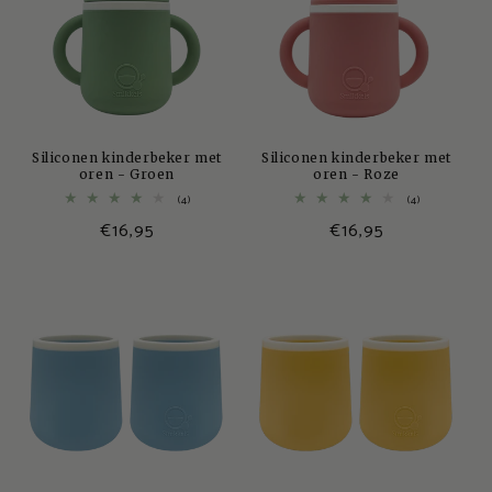
Siliconen kinderbeker met
Siliconen kinderbeker met
oren - Groen
oren - Roze
4
4
(4)
(4)
totaal
totaal
Normale
€16,95
Normale
€16,95
aantal
aantal
recensies
recensies
prijs
prijs