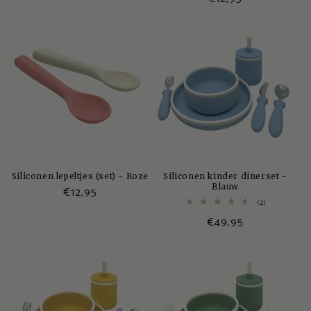
prijs
prijs
Siliconen lepeltjes (set) - Roze
Siliconen kinder dinerset -
Blauw
Normale
€12,95
2
(2)
prijs
totaal
Normale
€49,95
aantal
recensies
prijs