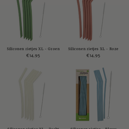
Siliconen rietjes XL - Groen
Siliconen rietjes XL - Roze
Normale
€14,95
Normale
€14,95
prijs
prijs