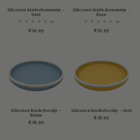
Siliconen kinderkommetje -
Siliconen kinderkommetje -
Geel
Roze
1
1
(1)
(1)
totaal
totaal
Normale
€16,95
Normale
€16,95
aantal
aantal
recensies
recensies
prijs
prijs
Siliconen kinderbordje -
Siliconen kinderbordje - Geel
Blauw
Normale
€18,95
Normale
€18,95
prijs
prijs