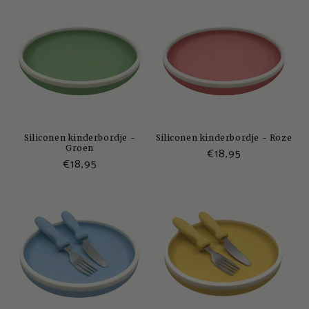
Siliconen kinderbordje -
Siliconen kinderbordje - Roze
Groen
Normale
€18,95
Normale
€18,95
prijs
prijs