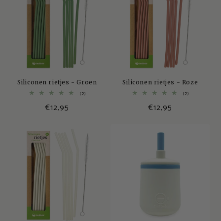
Siliconen rietjes - Groen
Siliconen rietjes - Roze
2
2
(2)
(2)
totaal
totaal
Normale
€12,95
Normale
€12,95
aantal
aantal
recensies
recensies
prijs
prijs