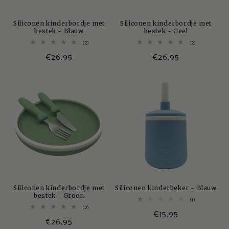
Siliconen kinderbordje met
Siliconen kinderbordje met
bestek - Blauw
bestek - Geel
2
2
(2)
(2)
totaal
totaal
Normale
€26,95
Normale
€26,95
aantal
aantal
recensies
recensies
prijs
prijs
Siliconen kinderbordje met
Siliconen kinderbeker - Blauw
bestek - Groen
1
(1)
totaal
2
(2)
Normale
€15,95
aantal
totaal
Normale
€26,95
recensies
aantal
prijs
recensies