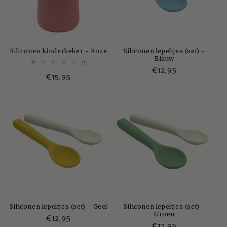
Siliconen kinderbeker - Roze
Siliconen lepeltjes (set) -
Blauw
1
(1)
Normale
€12,95
totaal
Normale
€15,95
aantal
prijs
recensies
prijs
Siliconen lepeltjes (set) - Geel
Siliconen lepeltjes (set) -
Groen
Normale
€12,95
Normale
€12,95