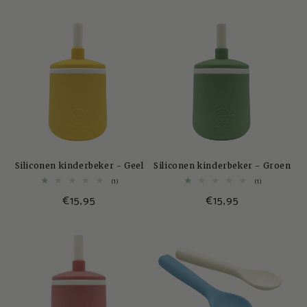
prijs
Siliconen kinderbeker - Geel
Siliconen kinderbeker - Groen
1
1
(1)
(1)
totaal
totaal
Normale
€15,95
Normale
€15,95
aantal
aantal
recensies
recensies
prijs
prijs