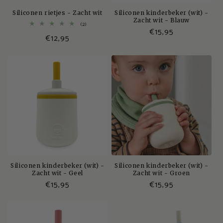
Siliconen rietjes - Zacht wit
Siliconen kinderbeker (wit) -
Zacht wit - Blauw
2
(2)
Normale
€15,95
totaal
Normale
€12,95
aantal
prijs
recensies
prijs
Siliconen kinderbeker (wit) -
Siliconen kinderbeker (wit) -
Zacht wit - Geel
Zacht wit - Groen
Normale
€15,95
Normale
€15,95
prijs
prijs