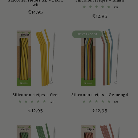
Siliconen rietjes XL - Zacht
Siliconen rietjes - Blauw
wit
2
(2)
Normale
€14,95
totaal
Normale
€12,95
aantal
prijs
recensies
prijs
Uitverkocht
Siliconen rietjes - Geel
Siliconen rietjes - Gemengd
2
2
(2)
(2)
totaal
totaal
Normale
€12,95
Normale
€12,95
aantal
aantal
recensies
recensies
prijs
prijs