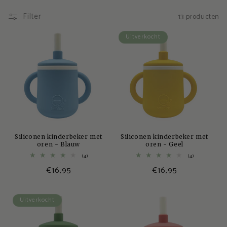
A
Filter
13 producten
a
Uitverkocht
n
t
a
f
e
Siliconen kinderbeker met
Siliconen kinderbeker met
oren - Blauw
oren - Geel
l
4
4
(4)
(4)
totaal
totaal
Normale
€16,95
Normale
€16,95
aantal
aantal
recensies
recensies
prijs
prijs
Uitverkocht