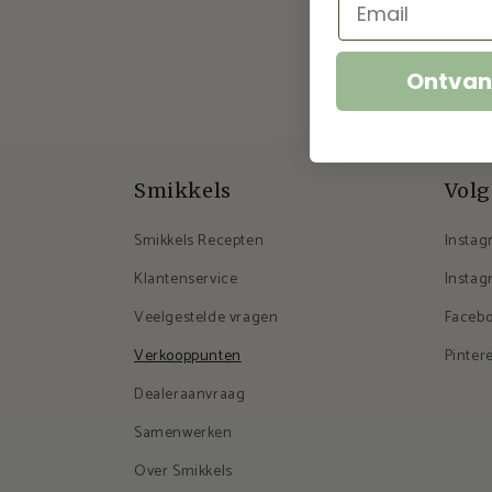
En ontvan
Ontvan
Smikkels
Volg
Smikkels Recepten
Instag
Klantenservice
Instag
Veelgestelde vragen
Faceb
Verkooppunten
Pinter
Dealeraanvraag
Samenwerken
Over Smikkels