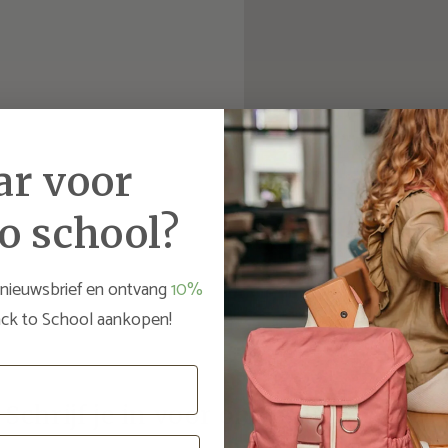
ar voor
o school?
 nieuwsbrief en ontvang
10%
ck to School aankopen!
Schrijf je in voor onze nieuwsbrief!