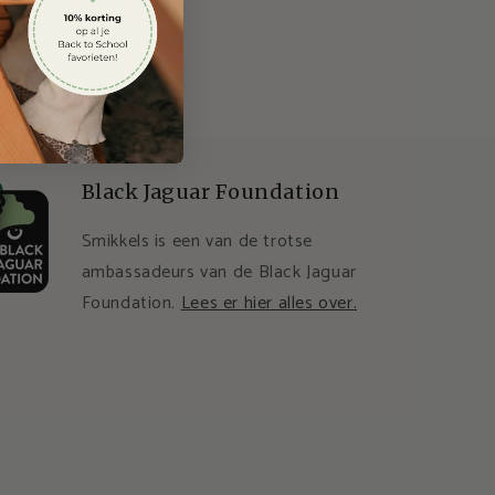
biedingen.
Black Jaguar Foundation
Smikkels is een van de trotse
ambassadeurs van de Black Jaguar
Foundation.
Lees er hier alles over.