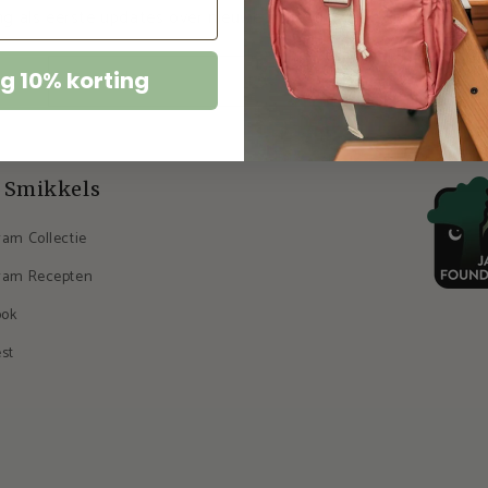
g als eerste updates over nieuwe collecties en exclusieve aan
g 10% korting
E‑mail
 Smikkels
ram Collectie
ram Recepten
ook
est