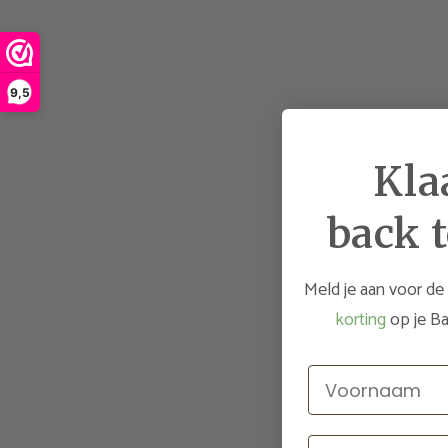
9,5
Kla
back t
Meld je aan voor de
korting
op je Ba
Voornaam
Email