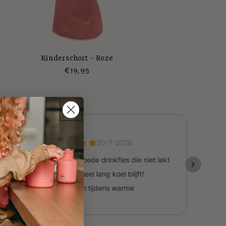
Kinderschort - Roze
Normale
€19,95
prijs