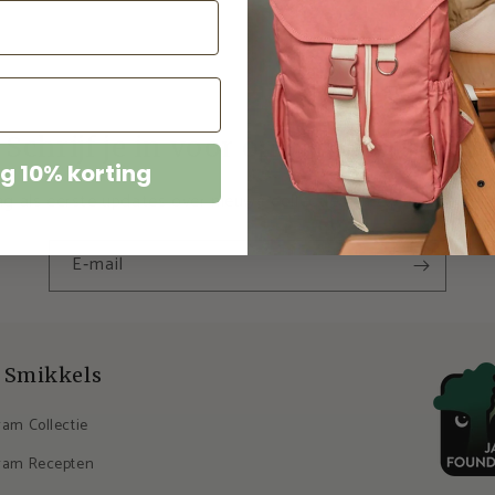
Schrijf je in voor onze nieuwsbrief!
g 10% korting
g als eerste updates over nieuwe collecties en exclusieve aan
E‑mail
 Smikkels
ram Collectie
ram Recepten