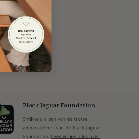
biedingen.
Black Jaguar Foundation
Smikkels is een van de trotse
ambassadeurs van de Black Jaguar
Foundation.
Lees er hier alles over.