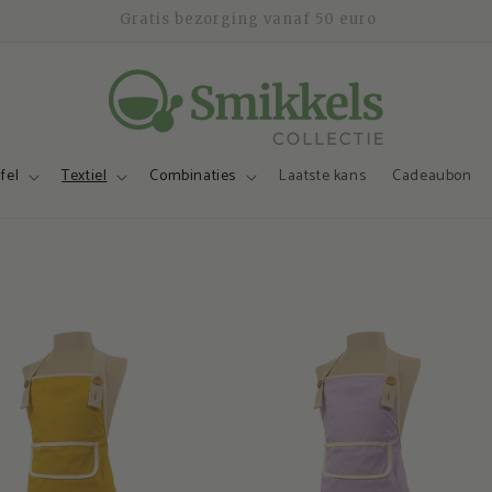
Veilig betalen en 30 dagen bedenktijd
fel
Textiel
Combinaties
Laatste kans
Cadeaubon