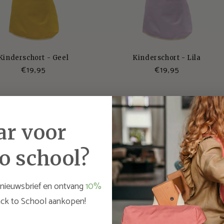
Kinderschort - Geel
Kinderschort - Lila
Normale
€19,95
Normale
€19,95
prijs
prijs
ar voor
o school?
 nieuwsbrief en ontvang
10%
ck to School aankopen!