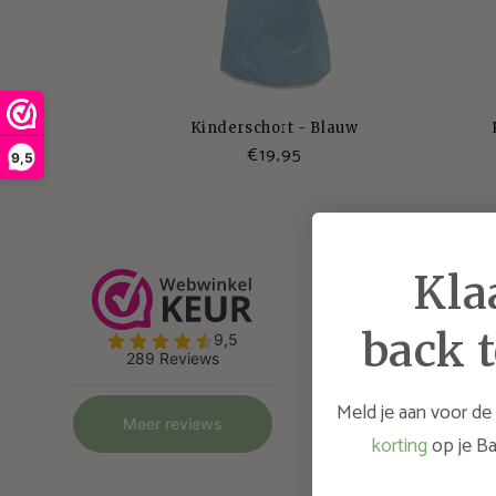
e
r
Kinderschort - Blauw
s
Normale
€19,95
9,5
prijs
c
h
Kla
o
back t
r
Meld je aan voor de
t
korting
op je Ba