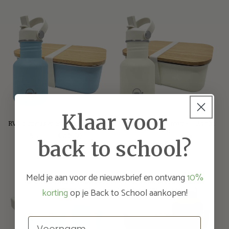
Klaar voor
RVS Lunchset Bamboe - Blauw
RVS lunchset Bamboe - Zacht
wit
€49,90
€48,95
back to school?
€49,90
€48,95
Meld je aan voor de nieuwsbrief en ontvang
10%
korting
op je Back to School aankopen!
Voornaam