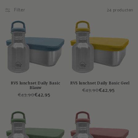
L
Filter
24 producten
u
n
c
h
s
e
RVS lunchset Daily Basic
RVS lunchset Daily Basic Geel
Blauw
t
€43,90
€42,95
€43,90
€42,95