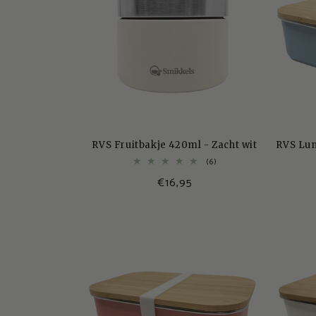
RVS Fruitbakje 420ml - Zacht wit
RVS Lu
6
(6)
totaal
Normale
€16,95
aantal
recensies
prijs