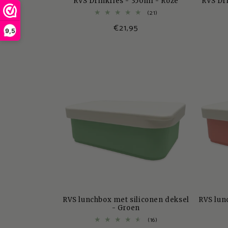
RVS Drinkfles - 350ml - Roze
RVS Dri
21
(21)
totaal
Normale
€21,95
aantal
9,5
recensies
prijs
RVS lunchbox met siliconen deksel
RVS lun
- Groen
16
(16)
totaal