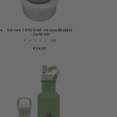
es
Set van 3 RVS fruit- en snackbakjes
- Zacht wit
22
(22)
totaal
Normale
€29,95
aantal
s
recensies
prijs