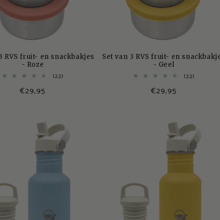
3 RVS fruit- en snackbakjes
Set van 3 RVS fruit- en snackbakj
- Roze
- Geel
22
22
(22)
(22)
totaal
totaal
Normale
€29,95
Normale
€29,95
aantal
aantal
recensies
recensie
prijs
prijs