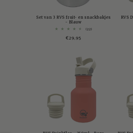
Set van 3 RVS fruit- en snackbakjes
RVS D
- Blauw
22
(22)
totaal
Normale
€29,95
aantal
recensies
prijs