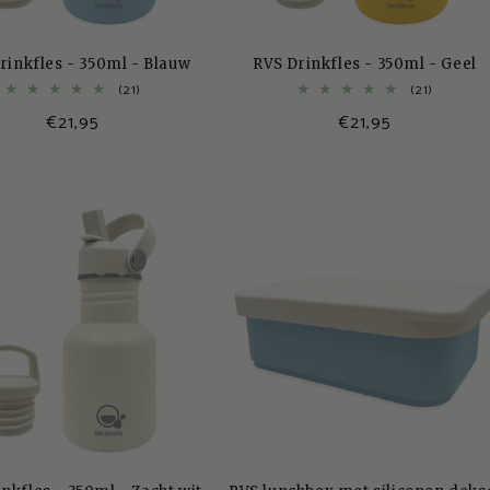
rinkfles - 350ml - Blauw
RVS Drinkfles - 350ml - Geel
21
21
(21)
(21)
totaal
totaal
Normale
€21,95
Normale
€21,95
aantal
aantal
recensies
recensie
prijs
prijs