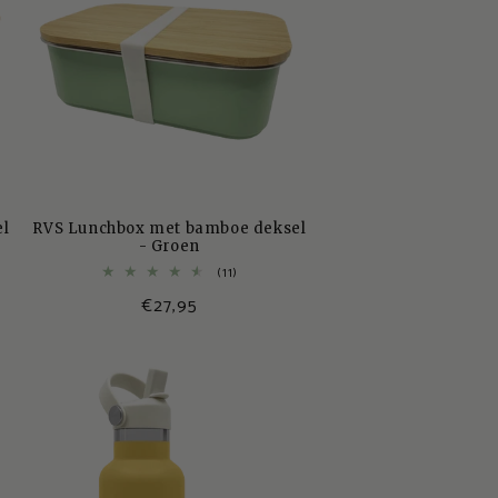
el
RVS Lunchbox met bamboe deksel
- Groen
11
(11)
totaal
Normale
€27,95
aantal
recensies
prijs