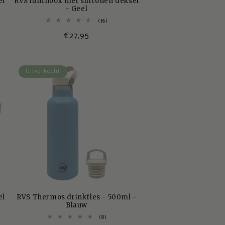
el
RVS lunchbox met siliconen deksel
- Geel
16
(16)
totaal
Normale
€27,95
aantal
s
recensies
prijs
Uitverkocht
el
RVS Thermos drinkfles - 500ml -
Blauw
8
(8)
totaal