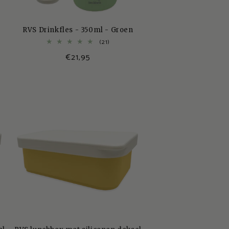
RVS Drinkfles - 350ml - Groen
21
(21)
totaal
Normale
€21,95
aantal
s
recensies
prijs