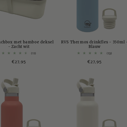
nchbox met bamboe deksel
RVS Thermos drinkfles - 350ml 
- Zacht wit
Blauw
11
13
(11)
(13)
totaal
totaal
Normale
€27,95
Normale
€27,95
aantal
aantal
recensies
recensie
prijs
prijs