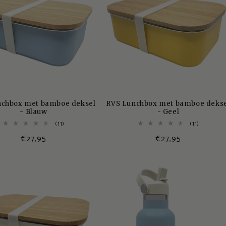
nchbox met bamboe deksel
RVS Lunchbox met bamboe deks
- Blauw
- Geel
11
11
(11)
(11)
totaal
totaal
Normale
€27,95
Normale
€27,95
aantal
aantal
recensies
recensies
prijs
prijs