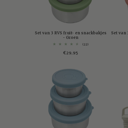
r
w
Set van 3 RVS fruit- en snackbakjes
Set van 
e
- Groen
22
(22)
totaal
g
Normale
€29,95
aantal
recensies
prijs