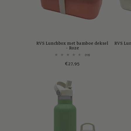
RVS Lunchbox met bamboe deksel
RVS Lu
- Roze
11
(11)
totaal
Normale
€27,95
aantal
recensies
prijs