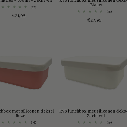
nkfles - 350ml - Zacht wit
RVS lunchbox met siliconen deks
- Blauw
21
(21)
totaal
16
(16)
Normale
€21,95
aantal
totaal
Normale
€27,95
recensies
aantal
prijs
recensie
prijs
chbox met siliconen deksel
RVS lunchbox met siliconen deks
- Roze
- Zacht wit
16
16
(16)
(16)
totaal
totaal