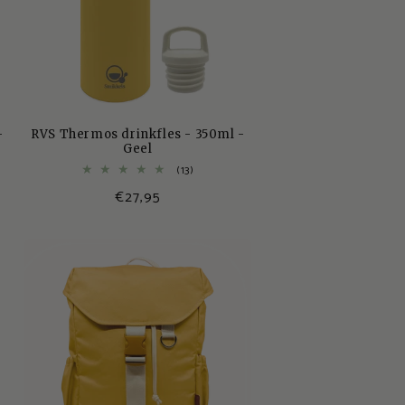
-
RVS Thermos drinkfles - 350ml -
Geel
13
(13)
totaal
Normale
€27,95
aantal
s
recensies
prijs