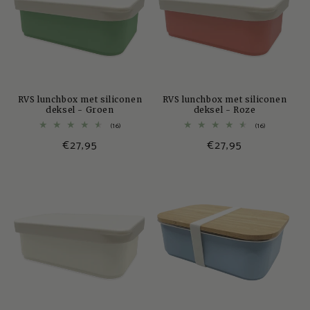
RVS lunchbox met siliconen
RVS lunchbox met siliconen
deksel - Groen
deksel - Roze
16
16
(16)
(16)
totaal
totaal
Normale
€27,95
Normale
€27,95
aantal
aantal
recensies
recensies
prijs
prijs