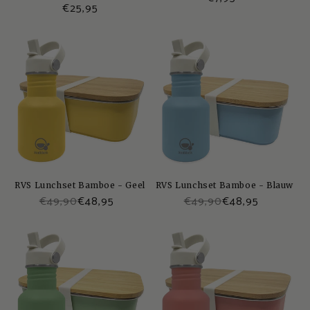
Normale
€25,95
recensies
aantal
recensies
prijs
RVS Lunchset Bamboe - Geel
RVS Lunchset Bamboe - Blauw
€49,90
€48,95
€49,90
€48,95