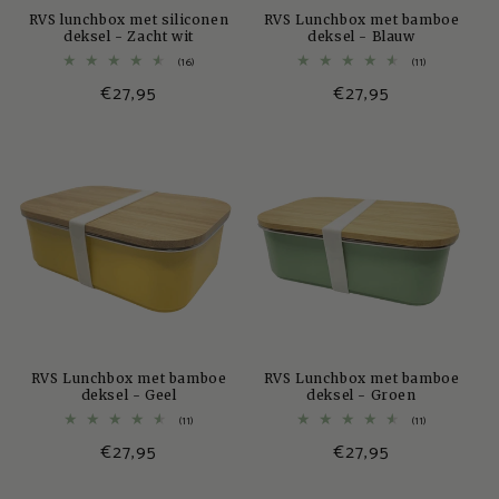
RVS lunchbox met siliconen
RVS Lunchbox met bamboe
deksel - Zacht wit
deksel - Blauw
16
11
(16)
(11)
totaal
totaal
Normale
€27,95
Normale
€27,95
aantal
aantal
recensies
recensies
prijs
prijs
RVS Lunchbox met bamboe
RVS Lunchbox met bamboe
deksel - Geel
deksel - Groen
11
11
(11)
(11)
totaal
totaal
Normale
€27,95
Normale
€27,95
aantal
aantal
recensies
recensies
prijs
prijs