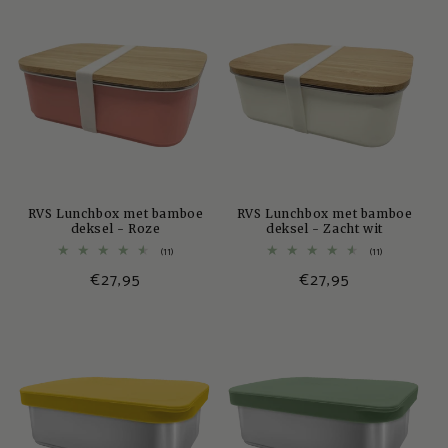
RVS Lunchbox met bamboe
RVS Lunchbox met bamboe
deksel - Roze
deksel - Zacht wit
11
11
(11)
(11)
totaal
totaal
Normale
€27,95
Normale
€27,95
aantal
aantal
recensies
recensies
prijs
prijs