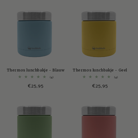
Thermos lunchbakje - Blauw
Thermos lunchbakje - Geel
4
4
(4)
(4)
totaal
totaal
Normale
€25,95
Normale
€25,95
aantal
aantal
recensies
recensies
prijs
prijs