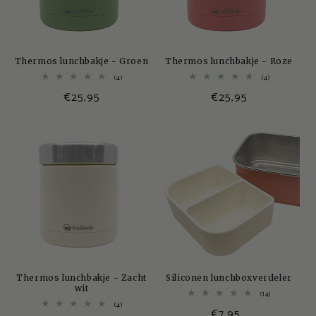
Thermos lunchbakje - Groen
Thermos lunchbakje - Roze
4
4
(4)
(4)
totaal
totaal
Normale
€25,95
Normale
€25,95
aantal
aantal
recensies
recensies
prijs
prijs
Thermos lunchbakje - Zacht
Siliconen lunchboxverdeler
wit
14
(14)
totaal
4
(4)
€7,95
aantal
totaal