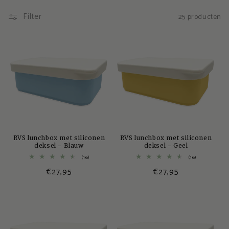
L
Filter
25 producten
u
n
c
h
b
o
RVS lunchbox met siliconen
RVS lunchbox met siliconen
deksel - Blauw
deksel - Geel
x
16
16
(16)
(16)
totaal
totaal
e
Normale
€27,95
Normale
€27,95
aantal
aantal
recensies
recensies
prijs
prijs
n