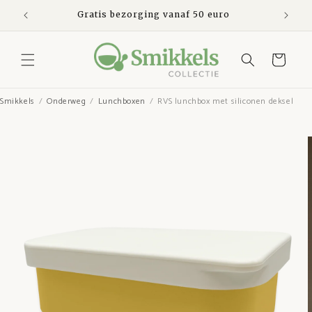
Meteen
naar de
den
Gratis bezorging vanaf 50 euro
Ve
content
Winkelwagen
Smikkels
Onderweg
Lunchboxen
RVS lunchbox met siliconen deksel
Ga direct naar
productinformatie