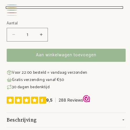
Blauw
Geel
Groen
Roze
Zacht
Aantal
wit
Aantal
Aantal
verlagen
verhogen
voor
voor
Aan winkelwagen toevoegen
RVS
RVS
lunchbox
lunchbox
met
met
Voor 22:00 besteld = vandaag verzonden
siliconen
siliconen
Gratis verzending vanaf €50
deksel
deksel
30 dagen bedenktijd
Beschrijving