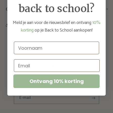
back to school?
Onderhoud
Meld je aan voor de nieuwsbrief en ontvang
10%
Share
korting
op je Back to School aankopen!
Voornaam
Schrijf je in voor onze
Email
nieuwsbrief!
En ontvang als eerste updates over nieuwe
Ontvang 10% korting
collecties en exclusieve aanbiedingen.
E‑mail