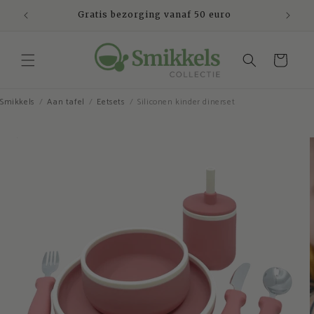
Meteen
naar de
den
Gratis bezorging vanaf 50 euro
Ve
content
Winkelwagen
Smikkels
Aan tafel
Eetsets
Siliconen kinder dinerset
Ga direct naar
productinformatie