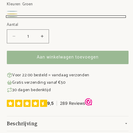
Kleuren:
Groen
Blauw
Geel
Groen
Aantal
Aantal
Aantal
verlagen
verhogen
voor
voor
Aan winkelwagen toevoegen
Siliconen
Siliconen
kinderbordje
kinderbordje
met
met
Voor 22:00 besteld = vandaag verzonden
bestek
bestek
Gratis verzending vanaf €50
30 dagen bedenktijd
Beschrijving