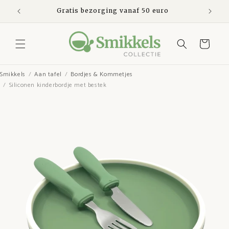
Meteen
naar de
den
Gratis bezorging vanaf 50 euro
Ve
content
Winkelwagen
Smikkels
Aan tafel
Bordjes & Kommetjes
Siliconen kinderbordje met bestek
Ga direct naar
productinformatie