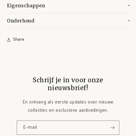
Klaar voor
Eigenschappen
back to school?
Onderhoud
Meld je aan voor de nieuwsbrief en ontvang
10%
Share
korting
op je Back to School aankopen!
Voornaam
Schrijf je in voor onze
Email
nieuwsbrief!
En ontvang als eerste updates over nieuwe
Ontvang 10% korting
collecties en exclusieve aanbiedingen.
E‑mail