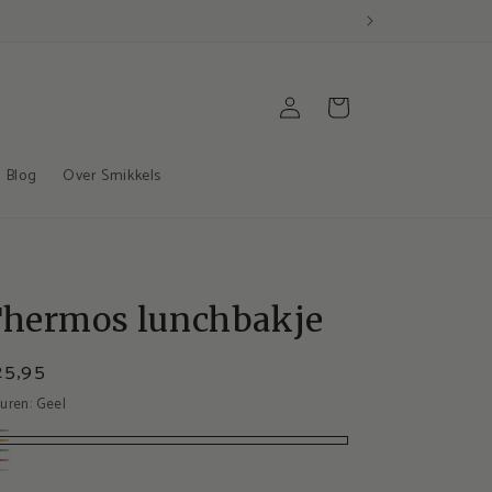
Inloggen
Winkelwagen
Blog
Over Smikkels
hermos lunchbakje
25,95
euren:
Geel
auw
el
oen
ze
cht