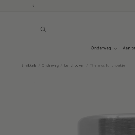
Meteen
naar de
content
Onderweg
Aan ta
Smikkels
Onderweg
Lunchboxen
Thermos lunchbakje
Ga direct naar
productinformatie