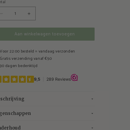
ntal
t
Aantal
Aantal
verlagen
verhogen
voor
voor
Aan winkelwagen toevoegen
Thermos
Thermos
lunchbakje
lunchbakje
Voor 22:00 besteld = vandaag verzonden
Gratis verzending vanaf €50
30 dagen bedenktijd
schrijving
igenschappen
nderhoud