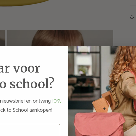
ar voor
o school?
 nieuwsbrief en ontvang
10%
ck to School aankopen!