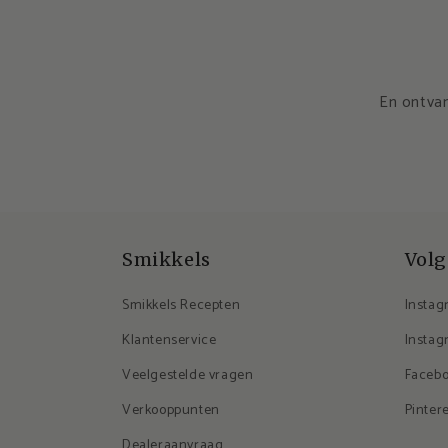
En ontvan
Smikkels
Volg
Smikkels Recepten
Instag
Klantenservice
Instag
Veelgestelde vragen
Faceb
Verkooppunten
Pinter
Dealeraanvraag