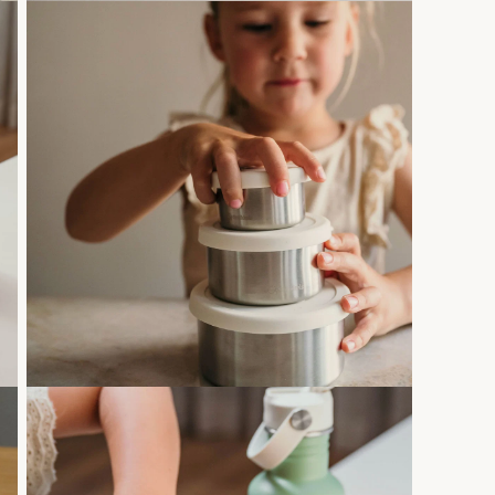
o school?
 nieuwsbrief en ontvang
10%
ck to School aankopen!
g 10% korting