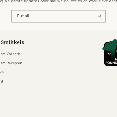
g als eerste updates over nieuwe collecties en exclusieve aan
E‑mail
 Smikkels
ram Collectie
ram Recepten
ook
est