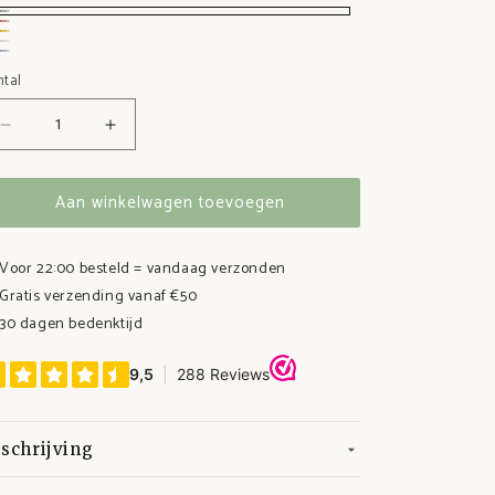
oen
ze
el
cht
auw
ntal
t
Aantal
Aantal
verlagen
verhogen
voor
voor
Aan winkelwagen toevoegen
Set
Set
van
van
3
3
Voor 22:00 besteld = vandaag verzonden
RVS
RVS
Gratis verzending vanaf €50
fruit-
fruit-
en
en
30 dagen bedenktijd
snackbakjes
snackbakjes
schrijving