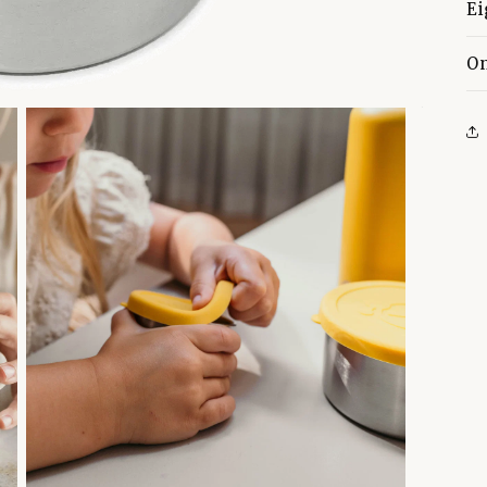
E
O
ar voor