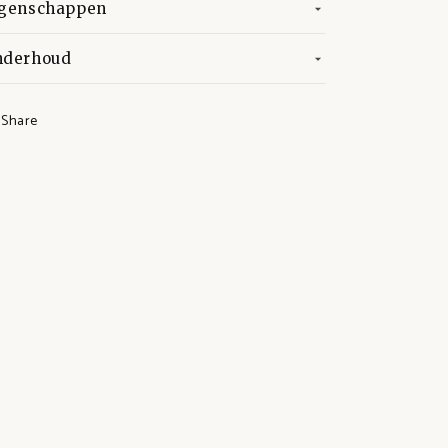
igenschappen
nderhoud
Share