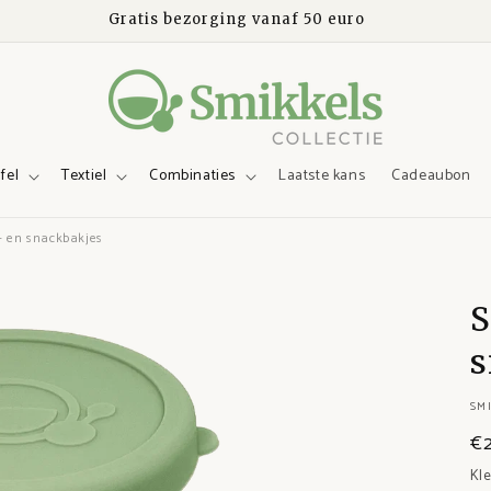
Veilig betalen en 30 dagen bedenktijd
fel
Textiel
Combinaties
Laatste kans
Cadeaubon
t- en snackbakjes
S
s
SMI
€
Kl