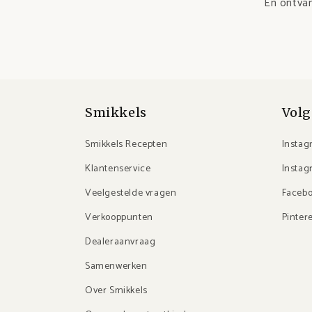
En ontvan
Smikkels
Volg
Smikkels Recepten
Instag
Klantenservice
Instag
Veelgestelde vragen
Faceb
Verkooppunten
Pinter
Dealeraanvraag
Samenwerken
Over Smikkels