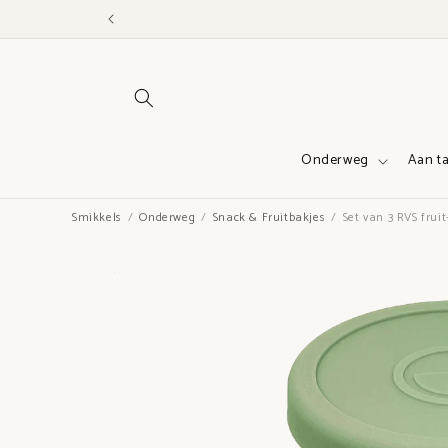
Meteen
naar de
content
Onderweg
Aan ta
Smikkels
Onderweg
Snack & Fruitbakjes
Set van 3 RVS frui
Ga direct naar
productinformatie