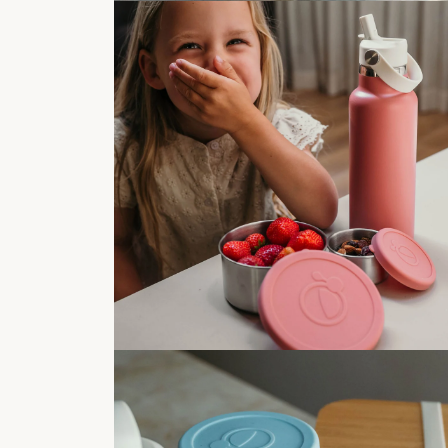
back t
Meld je aan voor de
korting
op je Ba
Voornaam
Email
Ontvan