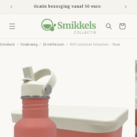
Meteen
naar de
den
Gratis bezorging vanaf 50 euro
Ve
content
Winkelwagen
Smikkels
Onderweg
Drinkflessen
RVS lunchset Siliconen - Roze
Ga direct naar
productinformatie