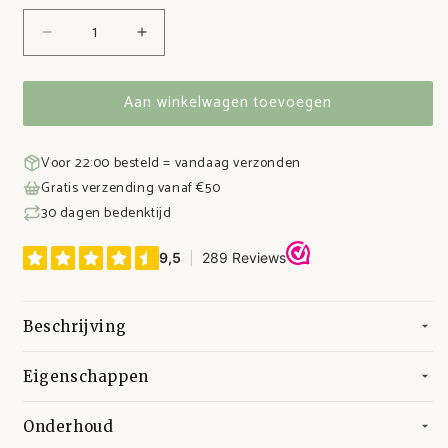
Aantal
Aantal
verlagen
verhogen
voor
voor
Aan winkelwagen toevoegen
RVS
RVS
lunchset
lunchset
Siliconen
Siliconen
Voor 22:00 besteld = vandaag verzonden
-
-
Gratis verzending vanaf €50
Roze
Roze
30 dagen bedenktijd
Beschrijving
Eigenschappen
Onderhoud