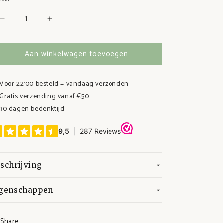
Aantal
Aantal
verlagen
verhogen
voor
voor
Aan winkelwagen toevoegen
Schouderdoeken
Schouderdoeken
(set)
(set)
Voor 22:00 besteld = vandaag verzonden
Gratis verzending vanaf €50
30 dagen bedenktijd
schrijving
igenschappen
Share