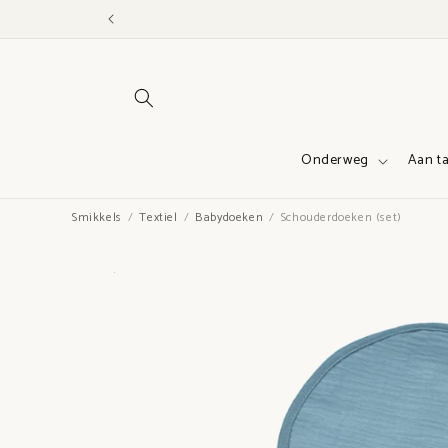
Meteen
naar de
content
Onderweg
Aan ta
Smikkels
Textiel
Babydoeken
Schouderdoeken (set)
Ga direct naar
productinformatie