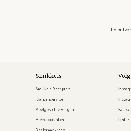
En ontvan
Smikkels
Volg
Smikkels Recepten
Instag
Klantenservice
Instag
Veelgestelde vragen
Faceb
Verkooppunten
Pinter
Dealeraanvraag