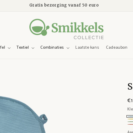
Gratis bezorging vanaf 50 euro
fel
Textiel
Combinaties
Laatste kans
Cadeaubon
S
€1
Kl
Bl
Ge
Gr
Ro
Aa