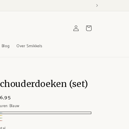
Winkelwagen
Inloggen
Blog
Over Smikkels
chouderdoeken (set)
6,95
euren:
Blauw
auw
el
oen
ze
ntal