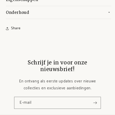
back to school?
Onderhoud
Meld je aan voor de nieuwsbrief en ontvang
10%
Share
korting
op je Back to School aankopen!
Voornaam
Schrijf je in voor onze
Email
nieuwsbrief!
En ontvang als eerste updates over nieuwe
Ontvang 10% korting
collecties en exclusieve aanbiedingen.
E‑mail