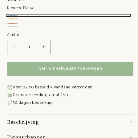
Kleuren:
Blauw
Blauw
Geel
Groen
Roze
Zacht
Aantal
wit
Aantal
Aantal
verlagen
verhogen
voor
voor
Aan winkelwagen toevoegen
RVS
RVS
Fruitbakjes
Fruitbakjes
Set
Set
Voor 22:00 besteld = vandaag verzonden
Gratis verzending vanaf €50
30 dagen bedenktijd
Beschrijving
Klaar voor
Eigenschappen