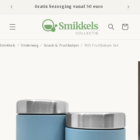
Meteen
naar de
den
Gratis bezorging vanaf 50 euro
Ve
content
Winkelwagen
Smikkels
Onderweg
Snack & Fruitbakjes
RVS Fruitbakjes Set
Ga direct naar
productinformatie