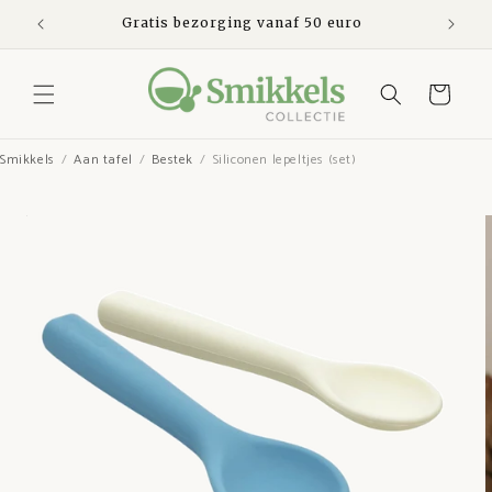
Meteen
naar de
den
Gratis bezorging vanaf 50 euro
Ve
content
Winkelwagen
Smikkels
Aan tafel
Bestek
Siliconen lepeltjes (set)
Ga direct naar
productinformatie