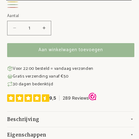
Blauw
Geel
Groen
Roze
Aantal
Aantal
Aantal
verlagen
verhogen
voor
voor
Aan winkelwagen toevoegen
Siliconen
Siliconen
lepeltjes
lepeltjes
(set)
(set)
Voor 22:00 besteld = vandaag verzonden
Gratis verzending vanaf €50
30 dagen bedenktijd
Beschrijving
Eigenschappen