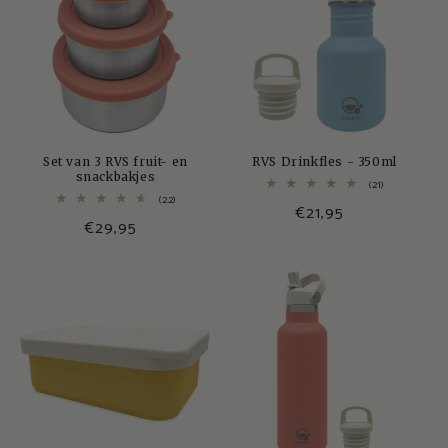
Set van 3 RVS fruit- en
RVS Drinkfles - 350ml
snackbakjes
21
(21)
totaal
22
(22)
€21,95
aantal
totaal
€29,95
recensies
aantal
recensies