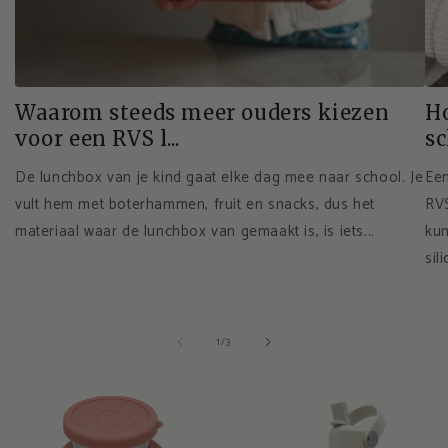
Waarom steeds meer ouders kiezen
Ho
voor een RVS l...
s
De lunchbox van je kind gaat elke dag mee naar school. Je
Een
vult hem met boterhammen, fruit en snacks, dus het
RVS
materiaal waar de lunchbox van gemaakt is, is iets...
kun
sil
van
1
/
3