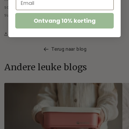
schooldag van je kleuter een groot succes worden. Veel
succes en een fijne eerste schooldag gewenst!
Ontvang 10% korting
Delen
Terug naar blog
Andere leuke blogs