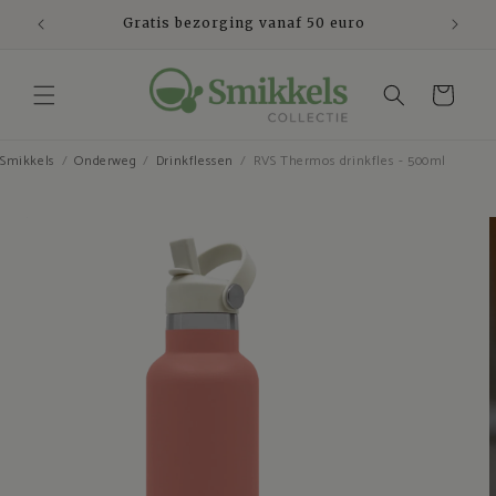
Meteen
naar de
den
Gratis bezorging vanaf 50 euro
content
Winkelwagen
Smikkels
Onderweg
Drinkflessen
RVS Thermos drinkfles - 500ml
Ga direct naar
productinformatie